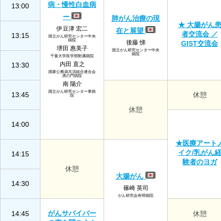
病・慢性白血病
13:00
ー
肺がん治療の現
★ 大腸がん
伊豆津 宏二
在と展望
者交流会 ／
13:15
国立がん研究センター中央
病院
後藤 悌
GIST交流会
堺田 惠美子
国立がん研究センター中央
病院
千葉大学医学部附属病院
内田 直之
13:30
国家公務員共済組合連合会
虎の門病院
南 陽介
国立がん研究センター東病
13:45
休憩
院
休憩
14:00
★医療アート
イク/乳がん
14:15
験者のヨガ
休憩
大腸がん
14:30
篠崎 英司
がん研究会有明病院
がんサバイバー
14:45
休憩