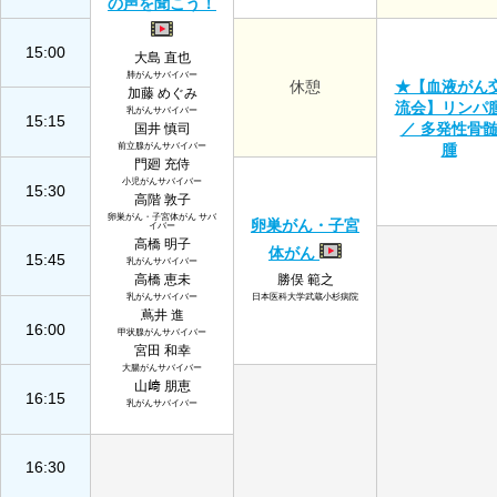
の声を聞こう！
15:00
大島 直也
肺がんサバイバー
休憩
★【血液がん
加藤 めぐみ
流会】リンパ
乳がんサバイバー
15:15
／ 多発性骨
国井 慎司
前立腺がんサバイバー
腫
門廻 充侍
小児がんサバイバー
15:30
高階 敦子
卵巣がん・子宮体がん サバ
卵巣がん・子宮
イバー
高橋 明子
体がん
15:45
乳がんサバイバー
高橋 恵未
勝俣 範之
乳がんサバイバー
日本医科大学武蔵小杉病院
蔦井 進
16:00
甲状腺がんサバイバー
宮田 和幸
大腸がんサバイバー
山﨑 朋恵
16:15
乳がんサバイバー
16:30