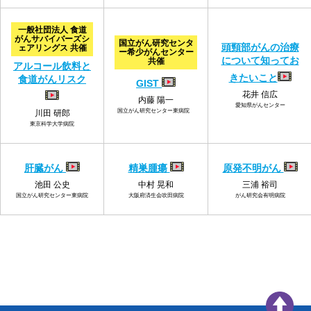
一般社団法人 食道
がんサバイバーズシ
国立がん研究センタ
頭頸部がんの治療
ェアリングス 共催
ー希少がんセンター
について知ってお
共催
アルコール飲料と
きたいこと
食道がんリスク
GIST
花井 信広
内藤 陽一
愛知県がんセンター
国立がん研究センター東病院
川田 研郎
東京科学大学病院
肝臓がん
精巣腫瘍
原発不明がん
池田 公史
中村 晃和
三浦 裕司
国立がん研究センター東病院
大阪府済生会吹田病院
がん研究会有明病院