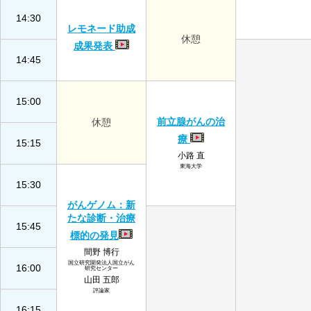
14:30
レモネード助成
休憩
成果発表
14:45
15:00
前立腺がんの治
休憩
療
15:15
小路 直
東海大学
15:30
がんゲノム：新
たな診断・治療
15:45
標的の発見
間野 博行
国立研究開発法人国立がん
16:00
研究センター
山田 五郎
評論家
16:15