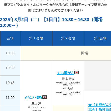
※プログラムタイトルにマーク★があるものは後日アーカイブ動画の公
開はございませんのでご了承ください
2025年8月2日（土）【1日目】10:30～16:30（開場
10:00～）
会場
第１会場
第２会場
第3会場
10:00
開場
10:30
すい臓がん
浜本 康夫
10:45
東京科学大学（旧 東京医科
歯科大学）
伴 大輔
東京科学大学（旧 東京医科
歯科大学）
11:00
がんと情報
三上 洋
★【血液がん
IT ジャーナリスト
流会】急性白