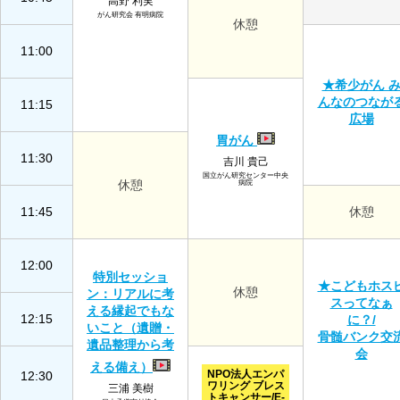
高野 利実
がん研究会 有明病院
休憩
11:00
★希少がん 
んなのつなが
11:15
広場
胃がん
11:30
吉川 貴己
国立がん研究センター中央
休憩
病院
11:45
休憩
12:00
特別セッショ
★こどもホス
休憩
ン：リアルに考
スってなぁ
える縁起でもな
12:15
に？/
いこと（遺贈・
骨髄バンク交
遺品整理から考
会
える備え）
NPO法人エンパ
12:30
ワリング ブレス
三浦 美樹
トキャンサー/E-