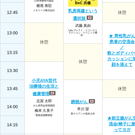
日本承継寄付協会
BeC 共催
横尾 将臣
乳房再建という
メモリーズ株式会社
12:45
休憩
選択肢
武藤 真由
Lala ブレスト・リコンスト
13:00
ラクション・クリニック横
★ 男性乳が
浜
患者の交流会
休憩
／
13:15
歌とボディパ
カッションに
休憩
顔を添えて
13:30
小児AYA世代
治療後の生活と
13:45
休憩
健康管理
志賀 太郎
膀胱がん
14:00
がん研究会有明病院
早川 望
橋本 久美子
聖マリアンナ医科大学
聖路加国際病院
★前立腺がん
流会/椅子に
14:15
ってヨガ