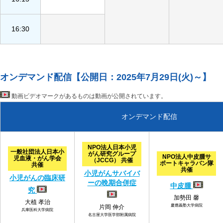
16:30
オンデマンド配信【公開日：2025年7月29日(火)～】
動画ビデオマークがあるものは動画が公開されています。
オンデマンド配信
NPO法人日本小児
一般社団法人日本小
がん研究グループ
NPO法人中皮腫サ
児血液・がん学会
（JCCG） 共催
ポートキャラバン隊
共催
共催
小児がんサバイバ
小児がんの臨床研
ーの晩期合併症
中皮腫
究
加勢田 馨
大植 孝治
慶應義塾大学病院
片岡 伸介
兵庫医科大学病院
名古屋大学医学部附属病院