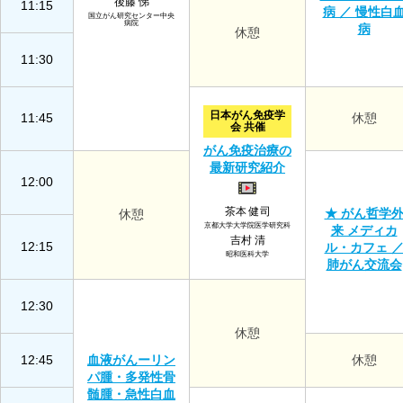
後藤 悌
11:15
病 ／ 慢性白
国立がん研究センター中央
病院
病
休憩
11:30
日本がん免疫学
11:45
休憩
会 共催
がん免疫治療の
最新研究紹介
12:00
茶本 健司
★ がん哲学
休憩
京都大学大学院医学研究科
来 メディカ
吉村 清
12:15
ル・カフェ 
昭和医科大学
肺がん交流会
12:30
休憩
12:45
血液がんーリン
休憩
パ腫・多発性骨
髄腫・急性白血