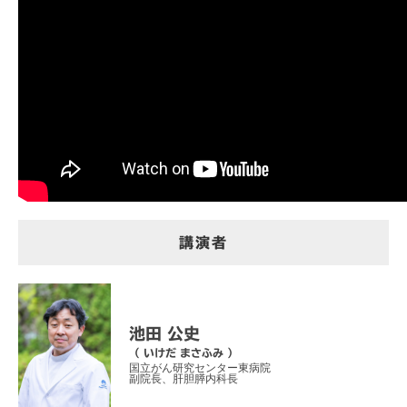
講演者
池田 公史
（ いけだ まさふみ ）
国立がん研究センター東病院
副院長、肝胆膵内科長