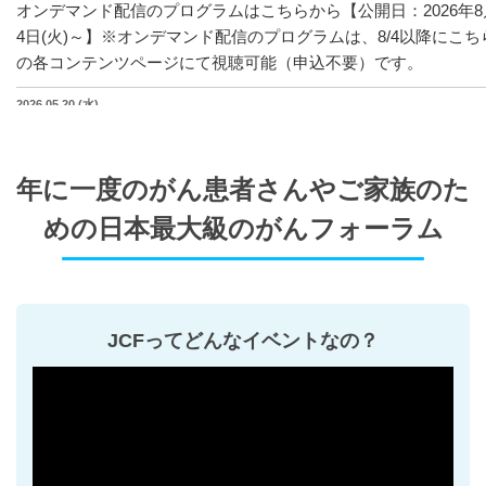
オンデマンド配信のプログラムはこちらから【公開日：2026年8
4日(火)～】※オンデマンド配信のプログラムは、8/4以降にこち
の各コンテンツページにて視聴可能（申込不要）です。
2026.05.20 (水)
がんサバイバーファッションショー 参加者募集開始しました
（締切6/17)
年に一度のがん患者さんやご家族のた
2026.04.28 (火)
ボランティアの募集を開始しました！ご協力をお願いいたしま
めの日本最大級のがんフォーラム
す！
2026.04.13 (月)
がんサポ喫茶止まり木企画「JCF応援曲」フレーズ募集
JCFってどんなイベントなの？
2026.04.09 (木)
ブース出展団体募集中！（締切4/20）
お知らせ一覧