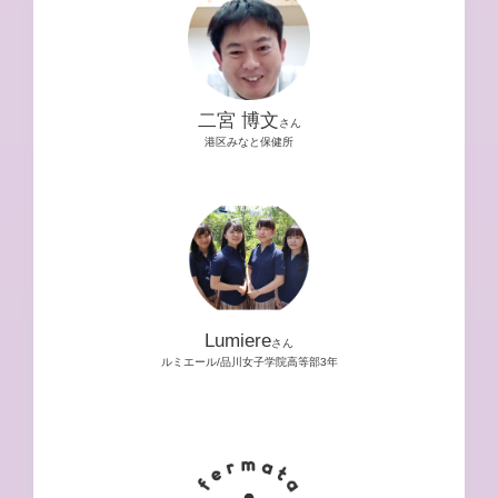
二宮 博文
さん
港区みなと保健所
Lumiere
さん
ルミエール/品川女子学院高等部3年