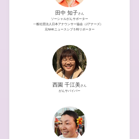
田中 知子
さん
ソーシャルがんサポーター
一般社団法人日本アナウンサー協会（Jアナーズ）
元NHKニュースシブ５時リポーター
西園 千江美
さん
がんサバイバー