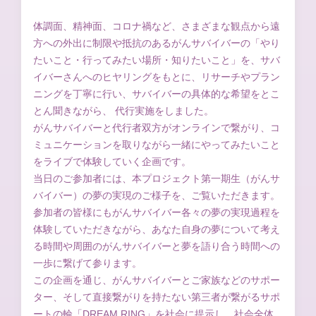
体調面、精神面、コロナ禍など、さまざまな観点から遠
方への外出に制限や抵抗のあるがんサバイバーの「やり
たいこと・行ってみたい場所・知りたいこと」を、サバ
イバーさんへのヒヤリングをもとに、リサーチやプラン
ニングを丁寧に行い、サバイバーの具体的な希望をとこ
とん聞きながら、 代行実施をしました。
がんサバイバーと代行者双方がオンラインで繋がり、コ
ミュニケーションを取りながら一緒にやってみたいこと
をライブで体験していく企画です。
当日のご参加者には、本プロジェクト第一期生（がんサ
バイバー）の夢の実現のご様子を、ご覧いただきます。
参加者の皆様にもがんサバイバー各々の夢の実現過程を
体験していただきながら、あなた自身の夢について考え
る時間や周囲のがんサバイバーと夢を語り合う時間への
一歩に繋げて参ります。
この企画を通じ、がんサバイバーとご家族などのサポー
ター、そして直接繋がりを持たない第三者が繋がるサポ
ートの輪「DREAM RING」を社会に提示し、社会全体