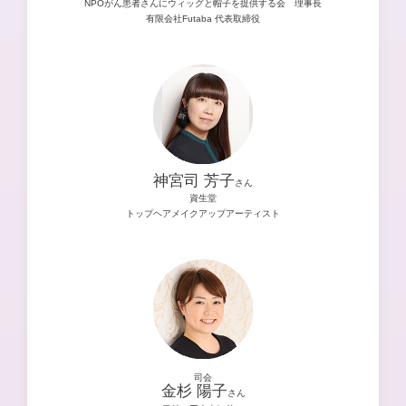
NPOがん患者さんにウィッグと帽子を提供する会 理事長
有限会社Futaba 代表取締役
神宮司 芳子
さん
資生堂
トップヘアメイクアップアーティスト
司会
金杉 陽子
さん