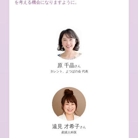
を考える機会になりますように。
原 千晶
さん
タレント、よつばの会 代表
遠見 才希子
さん
産婦人科医