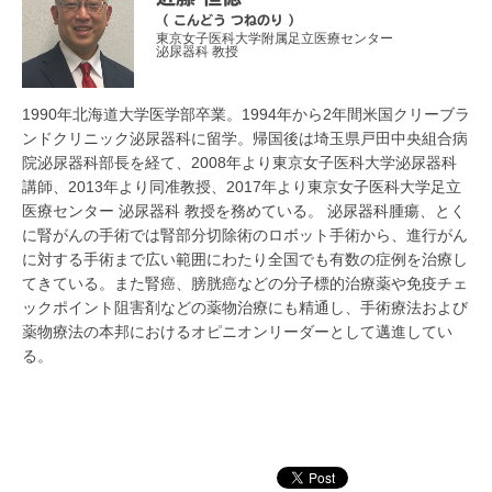
（ こんどう つねのり ）
東京女子医科大学附属足立医療センター
泌尿器科 教授
1990年北海道大学医学部卒業。1994年から2年間米国クリーブラ
ンドクリニック泌尿器科に留学。帰国後は埼玉県戸田中央組合病
院泌尿器科部長を経て、2008年より東京女子医科大学泌尿器科
講師、2013年より同准教授、2017年より東京女子医科大学足立
医療センター 泌尿器科 教授を務めている。 泌尿器科腫瘍、とく
に腎がんの手術では腎部分切除術のロボット手術から、進行がん
に対する手術まで広い範囲にわたり全国でも有数の症例を治療し
てきている。また腎癌、膀胱癌などの分子標的治療薬や免疫チェ
ックポイント阻害剤などの薬物治療にも精通し、手術療法および
薬物療法の本邦におけるオピニオンリーダーとして邁進してい
る。