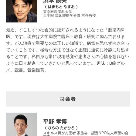
浜本 康夫
（ はまもと やすお ）
東京医科歯科大学
大学院 臨床腫瘍学分野 主任教授
最近、すこしずつ社会的に認知されるようになった「腫瘍内科
医」です。現在は大学病院で臨床・教育・研究に励んでおりま
す。がん治療で重要なのは正しい知識で、病気を恐れず向き合っ
ていくことです。極端な方法ではなく正確に適切に冷静に対処す
ることです。私自身も常に現場感覚や患者さんの心情を忘れない
ように日々精進していきたいと思っています。 趣味：B級グル
メ。読書。音楽鑑賞。
司会者
平野 孝博
（ ひらの たかひろ ）
スキルス胃がん患者 家族会 認定NPO法人希望の会