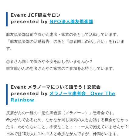
Event JCF腺友サロン
presented by
NPO法人腺友倶楽部
腺友倶楽部は前立腺がん患者・家族の会として活動しています。
「腺友倶楽部の活動報告」のあと「患者同士の話し合い」を行いま
す。
患者さん同士で悩みや不安を話し合いませんか？
前立腺がんの患者さんやご家族のご参加をお待ちしています。
Event メラノーマについて話そう！交流会
presented by
メラノーマ患者会 Over The
Rainbow
皮膚がんの一種の「悪性黒色腫（メラノーマ）」患者会です。
希少がんであるため、なかなか同じ病気の人とお話する機会がなかっ
たり、わからないこと、不安なこと・・・一人で抱えていませんか？
日本では10万人に1.5～2人と希少ながんですが、仲間がいます。