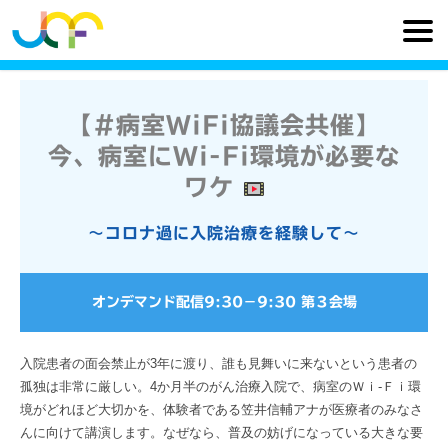
【#病室WiFi協議会共催】
今、病室にWi-Fi環境が必要な
ワケ
～コロナ過に入院治療を経験して～
オンデマンド配信
9:30
−
9:30
第３会場
入院患者の面会禁止が3年に渡り、誰も見舞いに来ないという患者の
孤独は非常に厳しい。4か月半のがん治療入院で、病室のＷｉ-Ｆｉ環
境がどれほど大切かを、体験者である笠井信輔アナが医療者のみなさ
んに向けて講演します。なぜなら、普及の妨げになっている大きな要