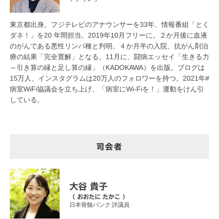
東京都出身。フジテレビのアナウンサーを33年、情報番組「とく
ダネ！」を20 年間担当。2019年10月フリーに。２か月後に血液
のがんである悪性リンパ種と判明。４か月半の入院、抗がん剤治
療の結果「完全寛解」となる。11月に、闘病エッセイ「生きる力
～引き算の縁と足し算の縁」（KADOKAWA）を出版。ブログは
15万人、インスタグラムは20万人のフォロワーを持つ。2021年#
病室WiFi協議会を立ち上げ、「病室にWi-Fiを！」運動をけん引
している。
司会者
大谷 貴子
（ おおたに たかこ ）
日本骨髄バンク 評議員