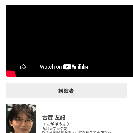
講演者
古賀 友紀
（ こが ゆうき ）
九州大学大学院
医学研究院 周産期・小児医療学講座 准教授