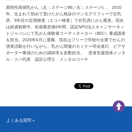
異時性両側乳がん（左：ステージⅡB／右：ステージⅠ）。 2010
年、生まれて初めて受けたがん検診のマンモグラフィーで左乳
房、9年目の定期検査（エコー検査）で右乳房にがん罹患。現在
は経過観察中。初発罹患後6年間、認定NPO法人キャンサーネッ
トジャパンにて乳がん体験者コーディネーター（BEC）養成講座
を担当。2020年6月に退職、現在はフリーで学校や企業でがんの
啓発活動を行いながら、乳がん関連のセミナー司会進行、ピアサ
ポーター養成のための講師等を多数担当。 患者支援団体メンタ
ル・スパ代表 認定心理士 メンタルコーチ
よくある質問 »