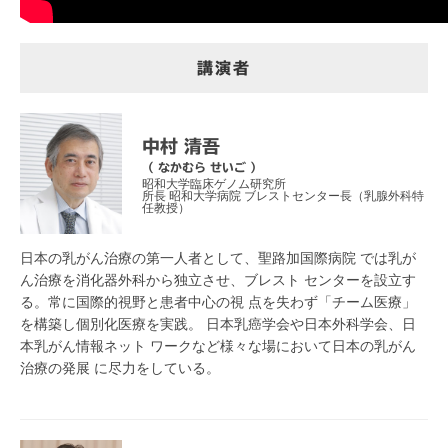
講演者
中村 清吾
（ なかむら せいご ）
昭和大学臨床ゲノム研究所
所長 昭和大学病院 ブレストセンター長（乳腺外科特
任教授）
日本の乳がん治療の第一人者として、聖路加国際病院 では乳が
ん治療を消化器外科から独立させ、ブレスト センターを設立す
る。常に国際的視野と患者中心の視 点を失わず「チーム医療」
を構築し個別化医療を実践。 日本乳癌学会や日本外科学会、日
本乳がん情報ネット ワークなど様々な場において日本の乳がん
治療の発展 に尽力をしている。