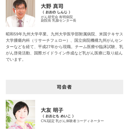
大野 真司
（ おおの しんじ ）
がん研究会 有明病院
副院長 乳腺センター長
昭和59年九州大学卒業。九州大学医学部附属病院、米国テキサス
大学腫瘍内科（リサーチフェロー）、国立病院機構九州がんセン
ターなどを経て、平成27年から現職。チーム医療や臨床試験、乳
がん啓発活動、国際ガイドライン作成など乳がん医療に取り組ん
でいます。
司会者
大友 明子
（ おおとも めいこ ）
CNJ認定 乳がん体験者コーディネーター