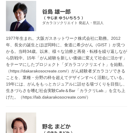
谷島 雄一郎
（ やじま ゆういちろう ）
ダカラコソクリエイト 発起人・世話人
1977年生まれ。大阪ガスネットワーク株式会社に勤務。2012
年、長女の誕生とほぼ同時に、食道に希少がん（GIST ）が見つ
かる。当時34歳。以来、様々な治療と再発・転移を繰り返しなが
ら防戦中。15年「がん経験を新しい価値に変えて社会に活かす」
をテーマにしたプロジェクト「ダカラコソクリエイト」を始動。
（https://dakarakosocreate.com/）がん経験者ダカラコソできる
ことを、業種・分野の枠を超えてデザインすべく活動している。
19年には、がんをもっとカジュアルに話せる場づくりを目指し、
生きづらさを嗜む社会実験Cafe＆Bar「カラクリLab.」を立ち上
げた。（https://lab.dakarakosocreate.com/）
野北 まどか
（ のきた まどか ）