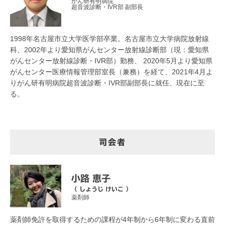
がん研有明病院
超音波診断・IVR部 副部長
1998年名古屋市立大学医学部卒業。名古屋市立大学病院放射線
科、2002年より愛知県がんセンター放射線診断部（現：愛知県
がんセンター放射線診断・IVR部）勤務、 2020年5月より愛知県
がんセンター医療情報管理部室長（兼務）を経て、2021年4月よ
りがん研有明病院超音波診断・IVR部副部長に就任、現在に至
る。
司会者
小路 恵子
（ しょうじ けいこ ）
薬剤師
薬剤師免許を取得するための課程が4年制から6年制に変わる直前