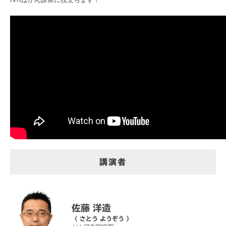
講演者
佐藤 洋造
（ さとう ようぞう ）