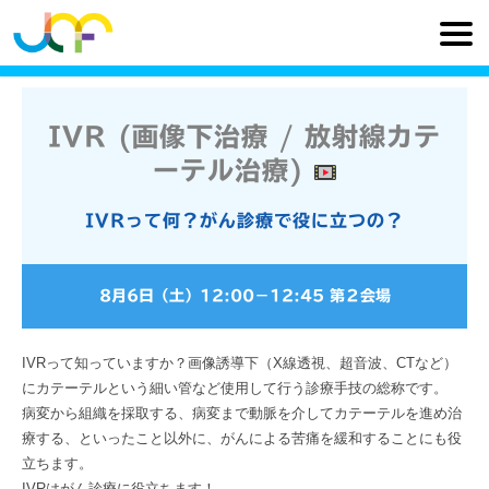
IVR (画像下治療 / 放射線カテ
ーテル治療)
IVRって何？がん診療で役に立つの？
8月6日（土）
12:00
−
12:45
第２会場
IVRって知っていますか？画像誘導下（X線透視、超音波、CTなど）
にカテーテルという細い管など使用して行う診療手技の総称です。
病変から組織を採取する、病変まで動脈を介してカテーテルを進め治
療する、といったこと以外に、がんによる苦痛を緩和することにも役
立ちます。
IVRはがん診療に役立ちます！