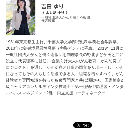
吉田 ゆり
（ よしだ ゆり ）
一般社団法人がんと働く応援団
代表理事
1981年東京都生まれ、千葉大学文学部行動科学科社会学課卒。
2018年に卵巣境界悪性腫瘍（卵巣ガン）に罹患。 2019年11月に
一般社団法人がんと働く応援団を副理事長の野北まどか氏と共に
設立し代表理事に就任。 企業向け大人のがん教育「がん防災プ
ロジェクト」を通し、がん治療と仕事の両立をサポートし、がん
になってもその人らしく活躍できる人・組織を増やすべく、がん
経験者と専門知識を持った各種専門家と共に活動中。 国家検定2
級キャリアコンサルティング技能士・第一種衛生管理者・メンタ
ルヘルスマネジメント2種・両立支援コーディネーター