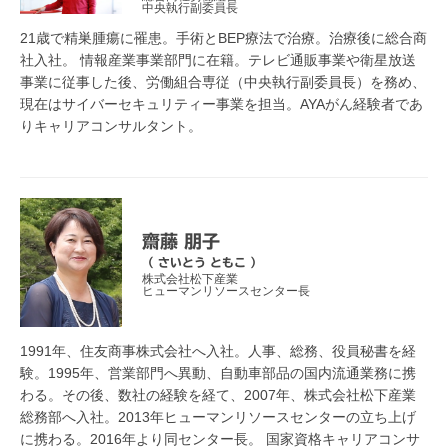
中央執行副委員長
21歳で精巣腫瘍に罹患。手術とBEP療法で治療。治療後に総合商
社入社。 情報産業事業部門に在籍。テレビ通販事業や衛星放送
事業に従事した後、労働組合専従（中央執行副委員長）を務め、
現在はサイバーセキュリティー事業を担当。AYAがん経験者であ
りキャリアコンサルタント。
齋藤 朋子
（ さいとう ともこ ）
株式会社松下産業
ヒューマンリソースセンター長
1991年、住友商事株式会社へ入社。人事、総務、役員秘書を経
験。1995年、営業部門へ異動、自動車部品の国内流通業務に携
わる。その後、数社の経験を経て、2007年、株式会社松下産業
総務部へ入社。2013年ヒューマンリソースセンターの立ち上げ
に携わる。2016年より同センター長。 国家資格キャリアコンサ