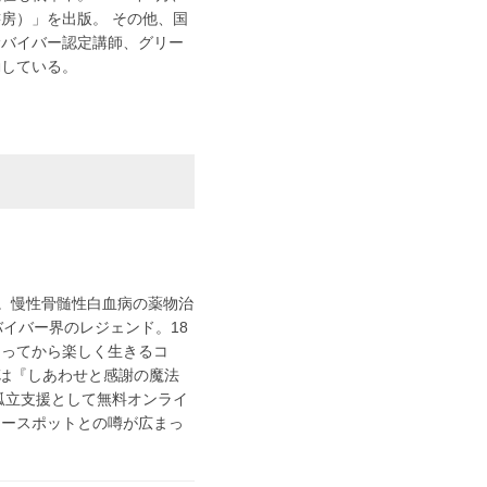
房）」を出版。 その他、国
サバイバー認定講師、グリー
動している。
。慢性骨髄性白血病の薬物治
イバー界のレジェンド。18
なってから楽しく生きるコ
では『しあわせと感謝の魔法
孤立支援として無料オンライ
ワースポットとの噂が広まっ