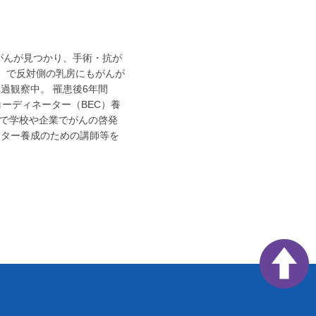
がんが見つかり、手術・抗が
）で反対側の乳房にもがんが
過観察中。 罹患後6年間
ーディネーター（BEC）養
ーで学校や企業でがんの啓発
ーター養成のための講師等を