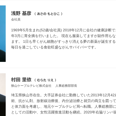
浅野 基彦
（ あさの もとひこ ）
会社員
1969年5月生まれ(52歳/会社員) 2018年12月に会社の健康診
年3月に胃全摘を行いました。 現在も服薬してますが副作用も
ます。 1日も早くがん細胞がすっきり消える夢の新薬が誕生す
毎日を過ごしている食欲旺盛ながんサバイバーです。
村田 里依
（ むらた りえ ）
狭山ケーブルテレビ株式会社
人事総務部部長
埼玉県狭山市在住。大手証券会社に勤務していた2013年12月4
術、抗がん剤、放射線治療後、内分泌治療と就労の両立を図ってき
と体力面を考慮し、地元ケーブルテレビ局へ転職。人事総務部
としての活動や、女性活躍推進活動を継続。2020年右脇リンパ