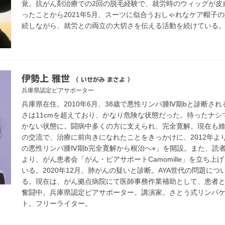
覚。抗がん剤治療での2回の脱毛経験で、就労時のウィッグが皮
ったことから2021年5月、スーツに似合うおしゃれなケア帽子
続しながら、就労との両立の大切さを伝える活動を続けている
伊勢上 雅世
（ いせがみ まさよ ）
兵庫県認定ピアサポーター
兵庫県在住。2010年6月、38歳で悪性リンパ腫Ⅳ期bと診断さ
さは11cmを超えており、かなり危険な状態だった。待ったナ
かない状態に。闘病中多くの方に支えられ、完全寛解。現在も
の交流で、治療に前向きになれたことをきっかけに、2012年より
の悪性リンパ腫Ⅳ期b完全寛解から根治へ⭐︎」を開設。また、読者
より、がん患者会「がん・ピアサポートCamomille」を立ち
いる。2020年12月、肺がんの疑いと診断。AYA世代の問題に
る。現在は、がん拠点病院にて医師事務作業補助として、患者
奮闘中。兵庫県認定ピアサポーター。講演家。さとう式リンパケ
ト。フリーライター。