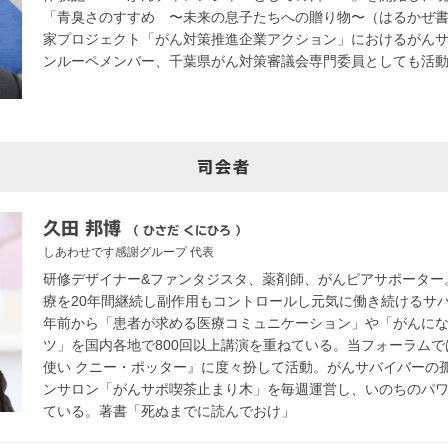
「青臭さのすすめ 〜未来の息子たちへの贈り物〜（はるかぜ書
家プロジェクト「がん対策推進企業アクション」におけるがん
ンルーペメンバー、千葉県がん対策審議会専門委員としても活
司会者
久田 邦博
（ ひさだ くにひろ ）
しあわせです感謝グループ
代表
研修デザイナー&ファンタジスタ、薬剤師、がんピアサポーター
療を20年間継続し副作用もコントロールし元気に働き続けるサバ
年前から「患者が求める医療コミュニケーション」や「がんに
ツ」を国内各地で800回以上講演を重ねている。当フォーラム
使い クニー・ポッター』に度々扮して活動。がんサバイバーの
ンサロン「がんサポ喫茶止まり木」を毎週運営し、いのちのパ
ている。著書「死ぬまでに読んでおけ」