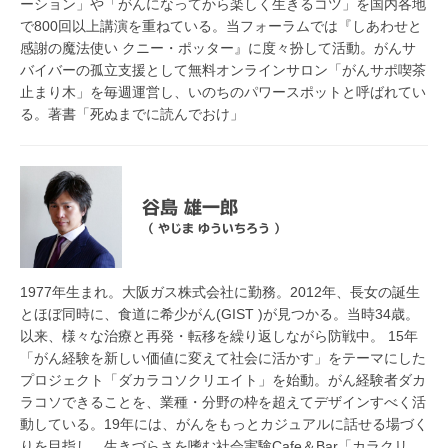
ーション」や「がんになってから楽しく生きるコツ」を国内各地
で800回以上講演を重ねている。当フォーラムでは『しあわせと
感謝の魔法使い クニー・ポッター』に度々扮して活動。がんサ
バイバーの孤立支援として無料オンラインサロン「がんサポ喫茶
止まり木」を毎週運営し、いのちのパワースポットと呼ばれてい
る。著書「死ぬまでに読んでおけ」
谷島 雄一郎
（ やじま ゆういちろう ）
1977年生まれ。大阪ガス株式会社に勤務。2012年、長女の誕生
とほぼ同時に、食道に希少がん(GIST )が見つかる。当時34歳。
以来、様々な治療と再発・転移を繰り返しながら防戦中。 15年
「がん経験を新しい価値に変えて社会に活かす」をテーマにした
プロジェクト「ダカラコソクリエイト」を始動。がん経験者ダカ
ラコソできることを、業種・分野の枠を超えてデザインすべく活
動している。19年には、がんをもっとカジュアルに話せる場づく
りを目指し、生きづらさを嗜む社会実験Cafe＆Bar「カラクリ