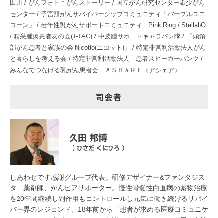
田川 / がんフォト＊がんストーリー / 国立がん研究センター希少がん
センター / 子宮頸がんサバイバーシップコミュニティ「パープルユニ
コーン」 / 若年性乳がんサポートコミュニティ Pink Ring / StellabO
/ 精巣腫瘍患者友の会(J-TAG) / 中皮腫サポートキャラバン隊 / 「頭頸
部がん患者と家族の会 Nicotto(ニコット)」 / 特定非営利活動法人がん
と暮らしを考える会 / 特定非営利活動法人 患者スピーカーバンク /
みんなでつなげる乳がん患者会 ＡＳＨＡＲＥ（アシェア）
司会者
久田 邦博
（ ひさだ くにひろ ）
しあわせです感謝グループ代表。研修デザイナー&ファンタジス
タ、薬剤師、がんピアサポーター。慢性骨髄性白血病の薬物治療
を20年間継続し副作用もコントロールし元気に働き続けるサバイ
バー界のレジェンド。18年前から「患者が求める医療コミュニケ