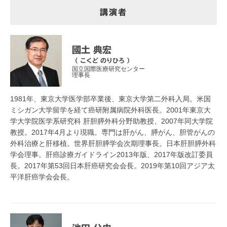
講演者
國土 典宏
（ こくど のりひろ ）
国立国際医療研究センター
理事長
1981年、東京大学医学部卒業後、東京大学第二外科入局。米国
ミシガン大学留学を経て癌研附属病院外科医長。2001年東京大
学大学院医学系研究科 肝胆膵外科分野助教授、2007年同大学院
教授。2017年4月より現職。専門は肝がん、膵がん、胆管がんの
外科治療と肝移植。世界肝胆膵学会次期理事長。日本肝胆膵外科
学会理事。肝癌診療ガイドライン2013年版、2017年版改訂委員
長。2017年第53回日本肝癌研究会会長。2019年第10回アジア太
平洋肝癌学会会長。