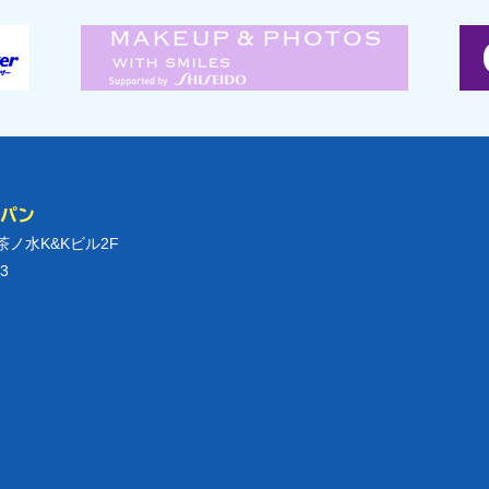
ャパン
御茶ノ水K&Kビル2F
3