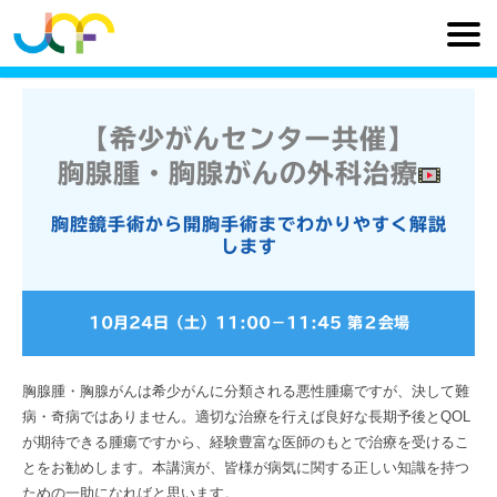
【希少がんセンター共催】
胸腺腫・胸腺がんの外科治療
胸腔鏡手術から開胸手術までわかりやすく解説
します
10月24日（土）
11:00
−
11:45
第２会場
胸腺腫・胸腺がんは希少がんに分類される悪性腫瘍ですが、決して難
病・奇病ではありません。適切な治療を行えば良好な長期予後とQOL
が期待できる腫瘍ですから、経験豊富な医師のもとで治療を受けるこ
とをお勧めします。本講演が、皆様が病気に関する正しい知識を持つ
ための一助になればと思います。