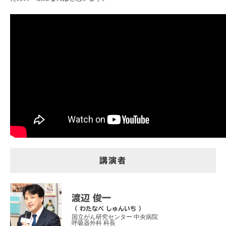
講演者
渡辺 俊一
（ わたなべ しゅんいち ）
国立がん研究センター 中央病院
呼吸器外科 科長