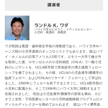
講演者
ランドル K. ワダ
ハワイ大学カピオラニ・メディカルセンター
小児科・看護科 准教授
ワダ医師は看護・歯科衛生学校の准教授であり、ハワイ大学Aバ
ーンズ校の小児学講座のオンコロジストでもあります。彼はハワ
イ・ホノルルの日系アメリカ人5世です。エモリー大学で修士号
を取得した後、ロサンゼルスの小児科病院（CHLA）で一般小児
科のレジデントを、UCLA医学部で癌免疫学の博士後期フェロー
シップを修了されました。その後、UCLAの小児血液学/腫瘍学の
臨床フェロー、およびCHLAのリサーチ・フェローとして学ばれ
ました。1990年にフェローを終了するとすぐに、UCLA医学部の
小児科に配属され、そこで1996年にハワイ大学に移動するまで
在籍されました。 現在は小児血液学/腫瘍学の部長を務め、カピ
オラニ女性・子供医療センターの小児幹細胞移植プログラムのメ
ディカルディレクターを務めておられます。 彼はハワイ臍帯血