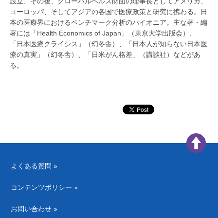
設立、その後、グローバルヘルス財団の理事長としてアメリカ、
ヨーロッパ、そしてアジアの各国で医療政策と研究に携わる。日
本の医療界におけるベンチマーク分析のパイオニア。主な著・編
著には「Health Economics of Japan」（東京大学出版会）、
「日本医療クライシス」（幻冬舎）、「日本人が知らない日本医
療の真実」（幻冬舎）、「日米がん格差」（講談社）などがあ
る。
よくある質問 »
コンテンツポリシー »
お問い合わせ »