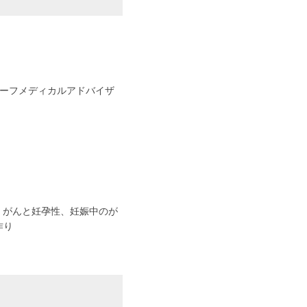
 チーフメディカルアドバイザ
 がんと妊孕性、妊娠中のが
作り