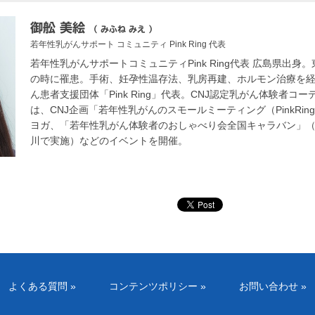
御舩 美絵
（ みふね みえ ）
若年性乳がんサポート コミュニティ Pink Ring
代表
若年性乳がんサポートコミュニティPink Ring代表 広島県出身。
の時に罹患。手術、妊孕性温存法、乳房再建、ホルモン治療を経験
ん患者支援団体「Pink Ring」代表。CNJ認定乳がん体験者コーディ
は、CNJ企画「若年性乳がんのスモールミーティング（PinkRing 
ヨガ、「若年性乳がん体験者のおしゃべり会全国キャラバン」（2
川で実施）などのイベントを開催。
よくある質問 »
コンテンツポリシー »
お問い合わせ »