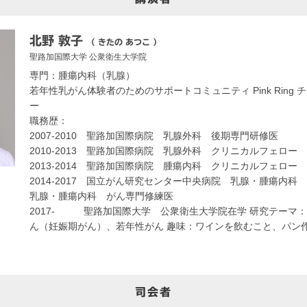
北野 敦子
（ きたの あつこ ）
聖路加国際大学
公衆衛生大学院
専門：腫瘍内科（乳腺）
若年性乳がん体験者のためのサポートコミュニティ Pink Ring
ー
職務歴：
2007-2010 聖路加国際病院 乳腺外科 後期専門研修医
2010-2013 聖路加国際病院 乳腺外科 クリニカルフェロー
2013-2014 聖路加国際病院 腫瘍内科 クリニカルフェロー
2014-2017 国立がん研究センター中央病院 乳腺・腫瘍内科
乳腺・腫瘍内科 がん専門修練医
2017- 聖路加国際大学 公衆衛生大学院在学 研究テーマ：
ん（妊娠期がん）、若年性がん 趣味：ワインを飲むこと、パン
司会者