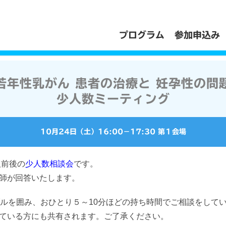
プログラム
参加申込み
若年性乳がん 患者の治療と 妊孕性の問
少人数ミーティング
10月24日（土）
16:00
−
17:30
第１会場
人前後の
少人数相談会
です。
師が回答いたします。
ブルを囲み、おひとり５～10分ほどの持ち時間でご相談をして
ている方にも共有されます。ご了承ください。