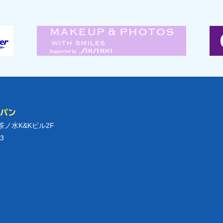
ャパン
御茶ノ水K&Kビル2F
3