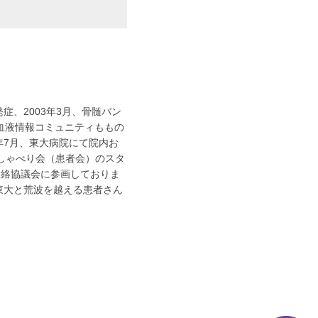
症、2003年3月、骨髄バン
血液情報コミュニティももの
年7月、東大病院にて院内お
おしゃべり会（患者会）のスタ
連絡協議会に参画しておりま
東大と荒波を越える患者さん