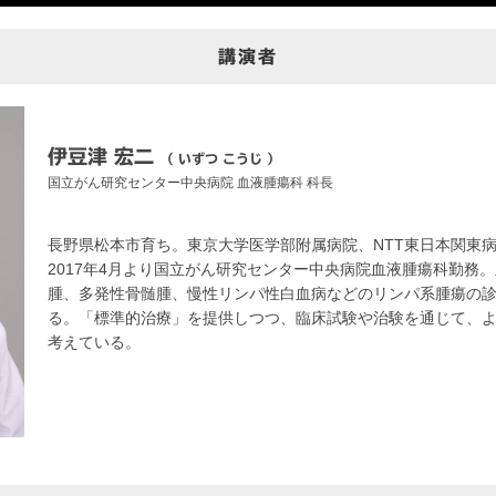
講演者
伊豆津 宏二
（ いずつ こうじ ）
国立がん研究センター中央病院
血液腫瘍科 科長
長野県松本市育ち。東京大学医学部附属病院、NTT東日本関東
2017年4月より国立がん研究センター中央病院血液腫瘍科勤務
腫、多発性骨髄腫、慢性リンパ性白血病などのリンパ系腫瘍の
る。「標準的治療」を提供しつつ、臨床試験や治験を通じて、
考えている。