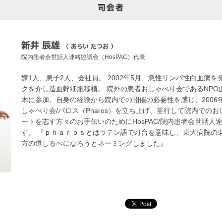
司会者
新井 辰雄
（ あらい たつお ）
院内患者会世話人連絡協議会（HosPAC）代表
嫁1人、息子2人、会社員。 2002年5月、急性リンパ性白血病を発
クを介し造血幹細胞移植。 院外の患者おしゃべり会であるNPO
木に参加。自身の経験から院内での開催の必要性を感じ、2006
しゃべり会/パロス（Pharos）を立ち上げ、並行して院内での
ートを志す方々のお手伝いのためにHosPAC/院内患者会世話人
す。 『ｐｈａｒｏｓとはラテン語で灯台を意味し、東大病院の
方の道しるべになろうとネーミングしました』