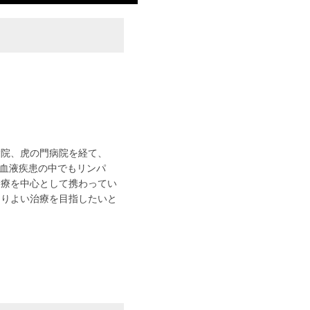
病院、虎の門病院を経て、
。血液疾患の中でもリンパ
診療を中心として携わってい
よりよい治療を目指したいと