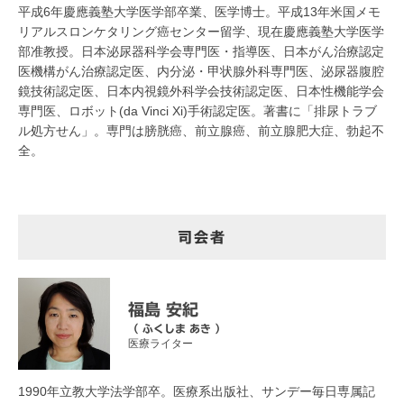
平成6年慶應義塾大学医学部卒業、医学博士。平成13年米国メモ
リアルスロンケタリング癌センター留学、現在慶應義塾大学医学
部准教授。日本泌尿器科学会専門医・指導医、日本がん治療認定
医機構がん治療認定医、内分泌・甲状腺外科専門医、泌尿器腹腔
鏡技術認定医、日本内視鏡外科学会技術認定医、日本性機能学会
専門医、ロボット(da Vinci Xi)手術認定医。著書に「排尿トラブ
ル処方せん」。専門は膀胱癌、前立腺癌、前立腺肥大症、勃起不
全。
司会者
福島 安紀
（ ふくしま あき ）
医療ライター
1990年立教大学法学部卒。医療系出版社、サンデー毎日専属記