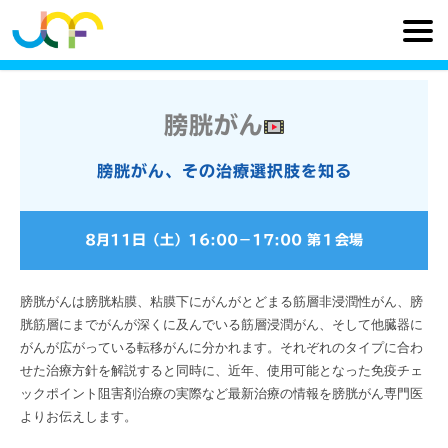
膀胱がん
膀胱がん、その治療選択肢を知る
8月11日（土）
16:00
−
17:00
第１会場
膀胱がんは膀胱粘膜、粘膜下にがんがとどまる筋層非浸潤性がん、膀
胱筋層にまでがんが深くに及んでいる筋層浸潤がん、そして他臓器に
がんが広がっている転移がんに分かれます。それぞれのタイプに合わ
せた治療方針を解説すると同時に、近年、使用可能となった免疫チェ
ックポイント阻害剤治療の実際など最新治療の情報を膀胱がん専門医
よりお伝えします。