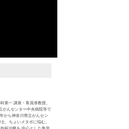
科第一 講座・客員准教授。
国立がんセンター中央病院等で
08年から神奈川県立がんセン
学博士。ちょいメタボに悩む。
外科治療を 中心とした集学