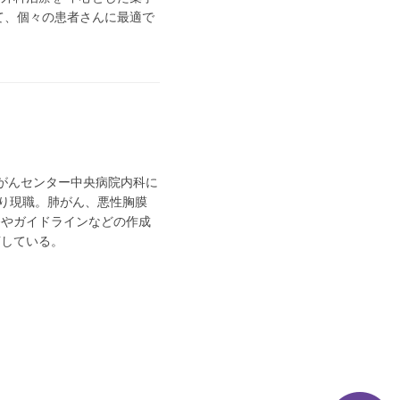
て、個々の患者さんに最適で
立がんセンター中央病院内科に
月より現職。肺がん、悪性胸膜
発やガイドラインなどの作成
言している。