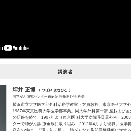
講演者
坪井 正博
（ つぼい まさひろ ）
国立がん研究センター東病院
呼吸器外科 科長
横浜市立大学医学部外科治療学教室・客員教授、東京医科大学外
1987年東京医科大学医学部卒業。同大学外科第一講 座および
の研修を経て、1997年より東京医 科大学病院呼吸器外科、20
ターで肺がん診 療全般に取り組み、2012年4月より現職。医
座右の銘は、「運・鈍・根」。肺がんなど胸部悪性腫瘍に対する