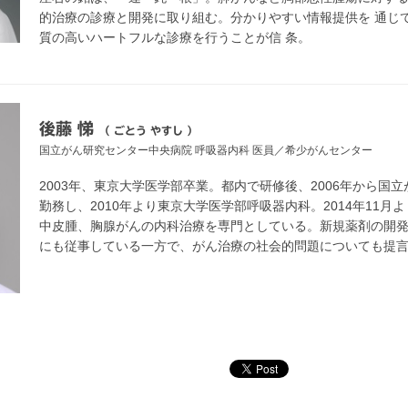
的治療の診療と開発に取り組む。分かりやすい情報提供を 通じ
質の高いハートフルな診療を行うことが信 条。
後藤 悌
（ ごとう やすし ）
国立がん研究センター中央病院
呼吸器内科 医員／希少がんセンター
2003年、東京大学医学部卒業。都内で研修後、2006年から国
勤務し、2010年より東京大学医学部呼吸器内科。2014年11
中皮腫、胸腺がんの内科治療を専門としている。新規薬剤の開
にも従事している一方で、がん治療の社会的問題についても提