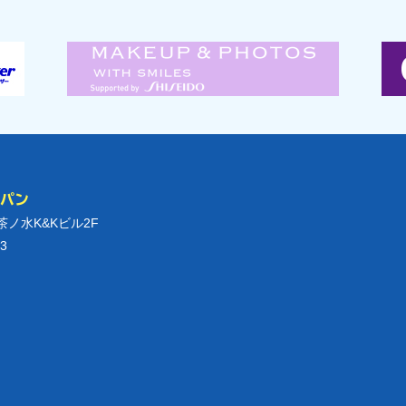
ャパン
御茶ノ水K&Kビル2F
3