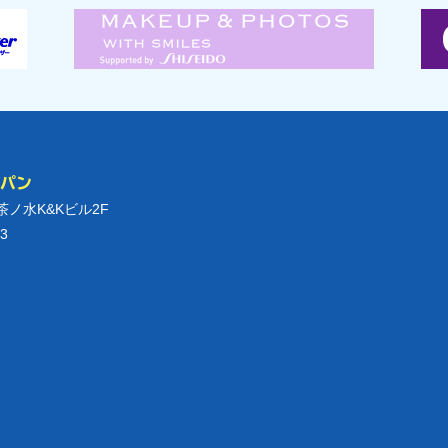
ャパン
御茶ノ水K&Kビル2F
3