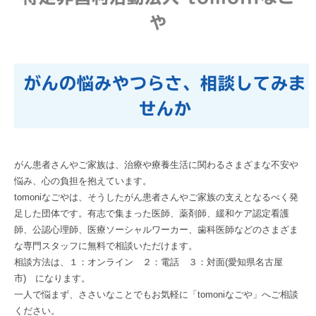
や
がんの悩みやつらさ、相談してみま
せんか
がん患者さんやご家族は、治療や療養生活に関わるさまざまな不安
や
悩み、心の負担を抱えています。
tomoniなごやは、そうしたがん患者さんやご家族の支えとな
るべく発
足した団体です。有志で集まった医師、薬剤師、
緩和ケア認定看護
師、公認心理師、医療ソーシャルワーカー、歯科
医師などのさまざま
な専門スタッフに無料で相談いただけます。
相談方法は、１：オンライン ２：電話 ３：対面(愛知県名古屋
市) になります。
一人で悩まず、ささいなことでもお気軽に「tomoniなごや」
へご相談
ください。