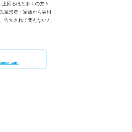
を上回るほど多くの方々
先輩患者・家族から実用
、告知されて間もない方
cancer.com