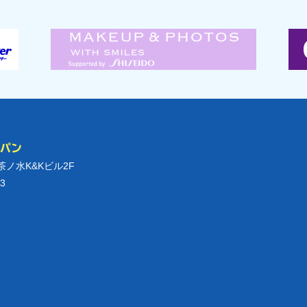
ャパン
御茶ノ水K&Kビル2F
3