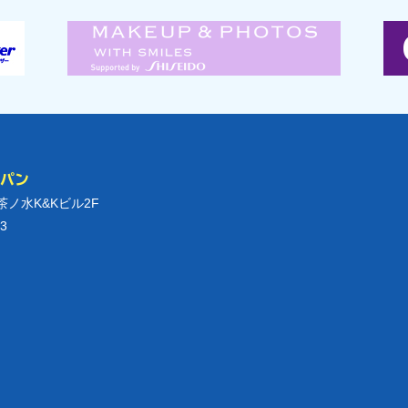
ャパン
御茶ノ水K&Kビル2F
3