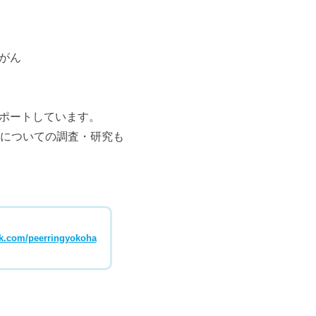
がん
ポートしています。
等についての調査・研究も
ok.com/peerringyokoha