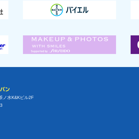
ャパン
御茶ノ水K&Kビル2F
3