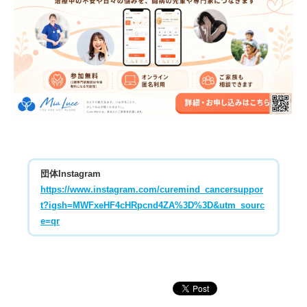
団体Instagram
https://www.instagram.com/curemind_cancersuppor
t?igsh=MWFxeHF4cHRpcnd4ZA%3D%3D&utm_sourc
e=qr