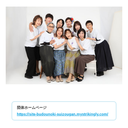
団体ホームページ
https://site-budounoki-suizougan.mystrikingly.com/