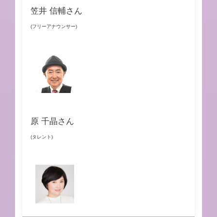
笠井 信輔さん
(フリーアナウンサー)
原 千晶さん
(タレント)