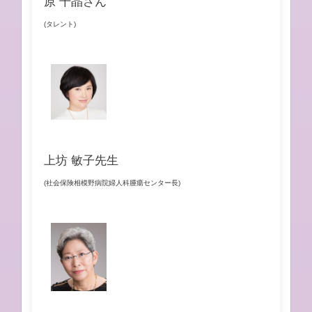
原 千晶さん
(タレント)
上坊 敏子先生
(社会保険相模野病院婦人科腫瘍センター長)